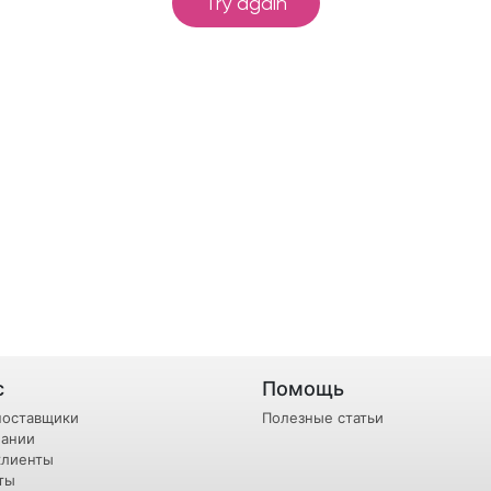
с
Помощь
поставщики
Полезные статьи
пании
клиенты
ты