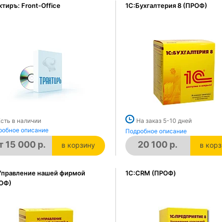
ктиръ: Front-Office
1C:Бухгалтерия 8 (ПРОФ)
Есть в наличии
На заказ 5-10 дней
робное описание
Подробное описание
т 15 000 р.
20 100 р.
в корзину
в кор
в корзине
в кор
Управление нашей фирмой
1С:CRM (ПРОФ)
ОФ)