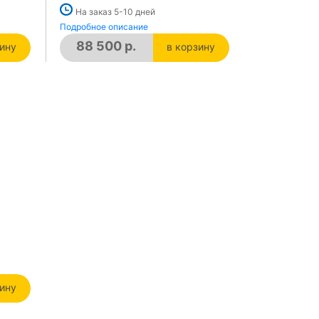
На заказ 5-10 дней
Подробное описание
88 500 р.
зину
в корзину
зине
в корзине
зину
зине