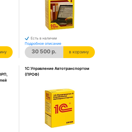
Есть в наличии
Подробное описание
30 500 р.
зину
в корзину
зине
в корзине
1С:Управление Автотранспортом
ОРП,
(ПРОФ)
елей