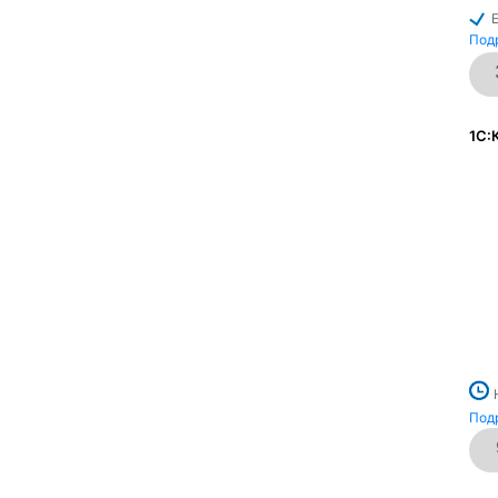
Под
1С:
Под