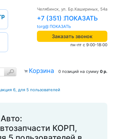
Челябинск, ул. Бр.Кашириных, 54а
тр
+7 (351) 242-04-09
torg@1cab.ru
Заказать звонок
пн-пт с 9:00-18:00
Корзина
0 позиций
на сумму
0 р.
акция 6, для 5 пользователей
Авто:
втозапчасти КОРП,
ля 5 пользователей в