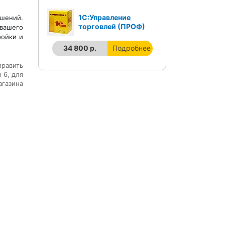
1С:Управление
ешений.
торговлей (ПРОФ)
 вашего
ройки и
34 800 р.
Подробнее
править
 6, для
агазина