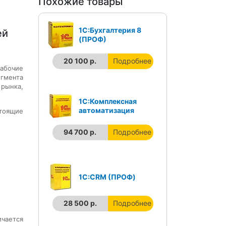
Похожие товары
1C:Бухгалтерия 8
ей
(ПРОФ)
20 100 р.
Подробнее
рабочие
гмента
 рынка,
1С:Комплексная
автоматизация
стоящие
94 700 р.
Подробнее
1С:CRM (ПРОФ)
28 500 р.
Подробнее
чается