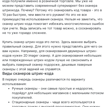
кода получили именно в розничной торговле. Мы уже не
можем представить современный супермаркет без сканера
штрихкода. Почему? Потому что сканировать код товара - это в
10 раз быстрее, чем ввести его руками! Но это не все
преимущества использования сканера. Нельзя не заметить, что
сканер штрих-кода помогает избежать многочисленных ошибок
при учете. Ведь записать не тот товар можно, а сосканировать
не то уже гораздо сложнее.
Купить сканер штрих-кода это легко. Здесь важнее выбрать
правильный сканер. Для этого нужно представлять для чего он
вам нужен. Например, для сканирования двумерных штрих-
кодов нужен 2D imager сканер. А для сканирования небольших
или поврежденных штрих-кодом лучше не сэкономить и
выбрать лазерный сканер подороже, дешевые лазерные
сканеры с этой задачей не справятся.
Виды сканеров штрих-кода
В первую очередь сканеры различаются по варианту
использования:
Ручные сканеры - они самые простые и недорогие,
подойдут для небольших магазинов с маленьким потоком
покупателей.
Стационарные сканеры - чаще всего используются в
торговых точках с высокой проходимостью. Они нужны