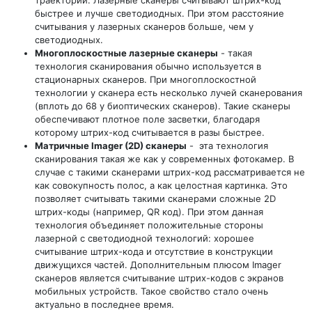
траектории. Лазерные сканеры считывают штрих-код
быстрее и лучше светодиодных. При этом расстояние
считывания у лазерных сканеров больше, чем у
светодиодных.
Многоплоскостные лазерные сканеры
- такая
технология сканирования обычно используется в
стационарных сканеров. При многоплоскостной
технологии у сканера есть несколько лучей сканерования
(вплоть до 68 у биоптических сканеров). Такие сканеры
обеспечивают плотное поле засветки, благодаря
которому штрих-код считывается в разы быстрее.
Матричные Imager (2D) сканеры
- эта технология
сканирования такая же как у современных фотокамер. В
случае с такими сканерами штрих-код рассматривается не
как совокупность полос, а как целостная картинка. Это
позволяет считывать такими сканерами сложные 2D
штрих-коды (например, QR код). При этом данная
технология объединяет положительные стороны
лазерной с светодиодной технологий: хорошее
считывание штрих-кода и отсутствие в конструкции
движущихся частей. Дополнительным плюсом Imager
сканеров является считывание штрих-кодов с экранов
мобильных устройств. Такое свойство стало очень
актуально в последнее время.