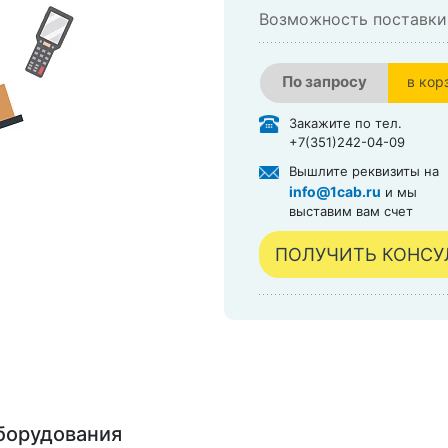
Возможность поставки
По запросу
в кор
в кор
Закажите по тел.
+7(351)242-04-09
Вышлите реквизиты на
info@1cab.ru
и мы
выставим вам счет
ПОЛУЧИТЬ КОНС
борудования