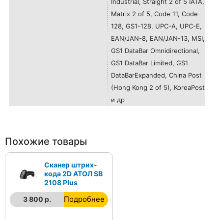
Industrial, Straight 2 of 5 IATA,
Matrix 2 of 5, Code 11, Code
128, GS1-128, UPC-A, UPC-E,
EAN/JAN-8, EAN/JAN-13, MSI,
GS1 DataBar Omnidirectional,
GS1 DataBar Limited, GS1
DataBarExpanded, China Post
(Hong Kong 2 of 5), KoreaPost
и др
Похожие товары
Сканер штрих-
кода 2D АТОЛ SB
2108 Plus
Подробнее
3 800 р.