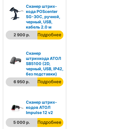
Сканер штрих-
кода POScenter
SG-30C, ручной,
черный, USB,
кабель 2.0 м
Подробнее
2 900 р.
Сканер
штрихкода АТОЛ
SB5100 (2D,
черный, USB, IP42,
без подставки)
Подробнее
6 950 р.
Сканер штрих-
кодов АТОЛ
Impulse 12 v2
Подробнее
5 000 р.