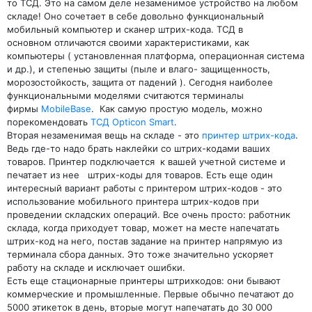
то ТСД. Это на самом деле незаменимое устройство на любом
складе! Оно сочетает в себе довольно функциональный
мобильный компьютер и сканер штрих-кода. ТСД в
основном отличаются своими характеристиками, как
компьютеры ( установленная платформа, операционная система
и др.), и степенью защиты (пыле и влаго- защищенность,
морозостойкость, защита от падений ). Сегодня наиболее
функциональными моделями считаются терминалы
фирмы
MobileBase
. Как самую простую модель, можно
порекомендовать
ТСД Opticon Smart
.
Вторая незаменимая вещь на складе - это
принтер штрих-кода
.
Ведь где-то надо брать наклейки со штрих-кодами ваших
товаров. Принтер подключается к вашей учетной системе и
печатает из нее штрих-коды для товаров. Есть еще один
интересный вариант работы с принтером штрих-кодов - это
использование мобильного принтера штрих-кодов при
проведении складских операций. Все очень просто: работник
склада, когда приходует товар, может на месте напечатать
штрих-код на него, постав задание на принтер напрямую из
терминала сбора данных. Это тоже значительно ускоряет
работу на складе и исключает ошибки.
Есть еще стационарные принтеры штрихкодов: они бывают
коммерческие и промышленные. Первые обычно печатают до
5000 этикеток в день, вторые могут напечатать до 30 000