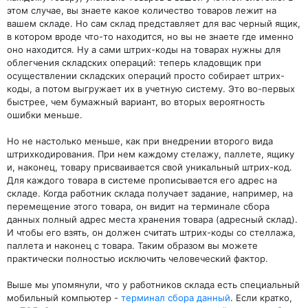
этом случае, вы знаете какое количество товаров лежит на
вашем складе. Но сам склад представляет для вас черный ящик,
в котором вроде что-то находится, но вы не знаете где именно
оно находится. Ну а сами штрих-коды на товарах нужны для
облегчения складских операций: теперь кладовщик при
осуществлении складских операций просто собирает штрих-
коды, а потом выгружает их в учетную систему. Это во-первых
быстрее, чем бумажный вариант, во вторых вероятность
ошибки меньше.
Но не настолько меньше, как при внедрении второго вида
штрихкодирования. При нем каждому стелажу, паллете, ящику
и, наконец, товару присваивается свой уникальный штрих-код.
Для каждого товара в системе прописывается его адрес на
складе. Когда работник склада получает задание, например, на
перемещение этого товара, он видит на терминале сбора
данных полный адрес места хранения товара (адресный склад).
И чтобы его взять, он должен считать штрих-коды со стеллажа,
паллета и наконец с товара. Таким образом вы можете
практически полностью исключить человеческий фактор.
Выше мы упомянули, что у работников склада есть специальный
мобильный компьютер -
терминал сбора данный
. Если кратко,