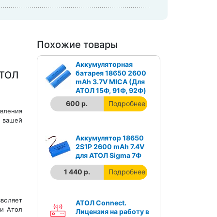
Похожие товары
Аккумуляторная
батарея 18650 2600
АТОЛ
mAh 3.7V MICA (Для
АТОЛ 15Ф, 91Ф, 92Ф)
600 р.
Подробнее
вления
ы вашей
Аккумулятор 18650
2S1P 2600 mAh 7.4V
для АТОЛ Sigma 7Ф
1 440 р.
Подробнее
зволяет
АТОЛ Connect.
ти Атол
Лицензия на работу в