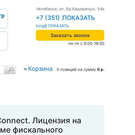
Челябинск, ул. Бр.Кашириных, 54а
тр
+7 (351) 242-04-09
torg@1cab.ru
Заказать звонок
пн-пт с 9:00-18:00
Корзина
0 позиций
на сумму
0 р.
onnect. Лицензия на
име фискального