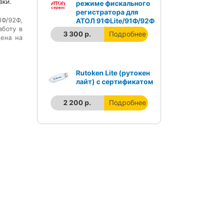
вки.
режиме фискального
регистратора для
1Ф/92Ф
,
АТОЛ 91ФLite/91Ф/92Ф
аботу в
3 300 р.
Подробнее
ена на
Rutoken Lite (рутокен
лайт) с сертификатом
2 200 р.
Подробнее