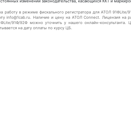
остоянных изменений законодательства, касающихся ККТ и маркиро
на работу в режиме фискального регистратора для АТОЛ 91ФLite/9
ту info@1cab.ru. Наличие и цену на
АТОЛ Connect. Лицензия на р
ФLite/91Ф/92Ф
можно уточнить у нашего онлайн-консультанта. Ц
тывается на дату оплаты по курсу ЦБ.