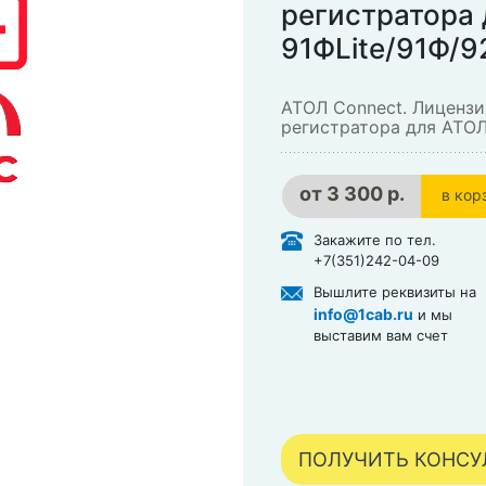
регистратора
91ФLite/91Ф/9
АТОЛ Connect. Лицензи
регистратора для АТОЛ
от
3 300 р.
в кор
в кор
Закажите по тел.
+7(351)242-04-09
Вышлите реквизиты на
info@1cab.ru
и мы
выставим вам счет
ПОЛУЧИТЬ КОНС