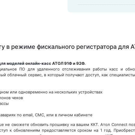
ту в режиме фискального регистратора для 
ля моделей онлайн-касс АТОЛ 91Ф и 92Ф.
циальное ПО для удаленного отслеживания работы касс и обно
ый облачный сервис, в который получают доступ, как специалист
ном или одновременно на нескольких устройствах
лонов чеков
ассы
вариях по email, СМС, или в личном кабинете
ше не сможете обновить прошивку на вашем ККТ. Атол Connect по
туп к обновлениям предоставляется сроком на 1 год. Приобрес