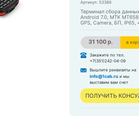
Артикул: 53389
Терминал сбора данных
Android 7.0, MTK MT6580
GPS, Camera, БП, IP65,
31 100 р.
в кор
в кор
Закажите по тел.
+7(351)242-04-09
Вышлите реквизиты на
info@1cab.ru
и мы
выставим вам счет
ПОЛУЧИТЬ КОНС