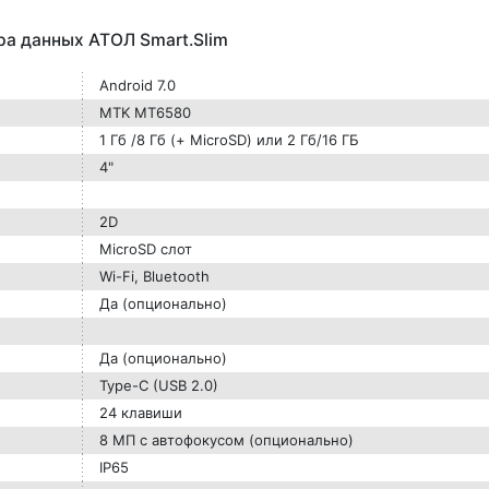
а данных АТОЛ Smart.Slim
Android 7.0
MTK MT6580
1 Гб /8 Гб (+ MicroSD) или 2 Гб/16 ГБ
4"
2D
MicroSD слот
Wi-Fi, Bluetooth
Да (опционально)
Да (опционально)
Type-C (USB 2.0)
24 клавиши
8 МП с автофокусом (опционально)
IP65