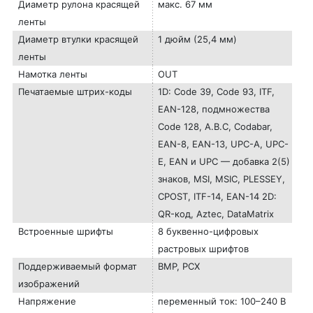
Диаметр рулона красящей
макс. 67 мм
ленты
Диаметр втулки красящей
1 дюйм (25,4 мм)
ленты
Намотка ленты
OUT
Печатаемые штрих-коды
1D: Code 39, Code 93, ITF,
EAN-128, подмножества
Code 128, A.B.C, Codabar,
EAN-8, EAN-13, UPC-A, UPC-
E, EAN и UPC — добавка 2(5)
знаков, MSI, MSIC, PLESSEY,
CPOST, ITF-14, EAN-14 2D:
QR-код, Aztec, DataMatrix
Встроенные шрифты
8 буквенно-цифровых
растровых шрифтов
Поддерживаемый формат
BMP, PCX
изображений
Напряжение
переменный ток: 100–240 В