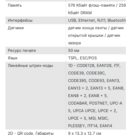
Память
576 Кбайт флэш-памяти / 256
Кбайт DRAM
Интерфейсы
USB, Ethernet, RJ11, Bluetooth
Датчики
датчик конца ленты / датчик
открытой крышки / датчик
зазора
Ресурс печати
50 км
Язык
TSPL, ESC/POS
Линейные штрих-коды
1D - CODE128, EAN128, ITF,
CODE39, CODE39C,
CODE39S, CODE93, EAN13,
EAN13 + 2, EAN13 + 5, EAN8,
EAN8 + 2, EAN8 + 5,
CODABAR, POSTNET, UPC-A
5, UPCA UPCE, UPCE + 2,
UPCE + 5, MSI, MSIC,
PLESSEY, ITF14, EAN14
2D - QR code. Габариты
9 х 13,3 х 12,7 см