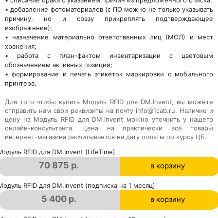
• списание брака с указанием причин из предложенного списка;
• добавление фотоматериалов (с ПО можно не только указывать
причину, но и сразу прикреплять подтверждающее
изображение);
• назначение материально ответственных лиц (МОЛ) и мест
хранения;
• работа с план-фактом инвентаризации с цветовым
обозначением активных позиций;
• формирование и печать этикеток маркировки с мобильного
принтера.
Для того чтобы купить
Модуль RFID для DM.Invent
, вы можете
отправить нам свои реквизиты на почту info@1cab.ru. Наличие и
цену на
Модуль RFID для DM.Invent
можно уточнить у нашего
онлайн-консультанта. Цена на практически все товары
интернет-магазина расчитывается на дату оплаты по курсу ЦБ.
Модуль RFID для DM.Invent (LifeTime)
70 875 р.
в корзину
в корзине
Модуль RFID для DM.Invent (подписка на 1 месяц)
5 400 р.
в корзину