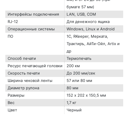
бумаге 57 мм)
Интерфейсы подключения
LAN, USB, COM
RJ-12
Для денежного ящика
Операционные системы
Windows, Linux и Android
ПО
1С, RKeeper, Мерката,
Трактиръ, АйТи-Ойл, Artix и
др
Способ печати
Термопечать
Ресурс печатающей головки
200 км
Скорость печати
До 200 мм/сек
Ширина чековой ленты
57 или 80 мм
Диаметр рулона
80 мм
Размеры
152 х 202 х 150,5 мм
Вес
1,7 кг
Цвет
Черный