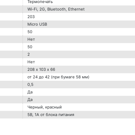
Термопечать
Wi-Fi, 2G, Bluetooth, Ethernet
203
Micro USB
50
Нет
50
2
Нет
208 х 103 х 66
от 24 до 42 (при бумаге 58 мм)
0,5
Да
Да
Черный, красный
5В, 1А от блока питания