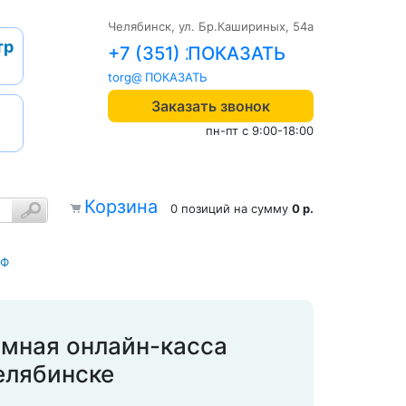
Челябинск, ул. Бр.Кашириных, 54а
тр
+7 (351) 242-04-09
torg@1cab.ru
Заказать звонок
пн-пт с 9:00-18:00
Корзина
0 позиций
на сумму
0 р.
2Ф
омная онлайн-касса
елябинске