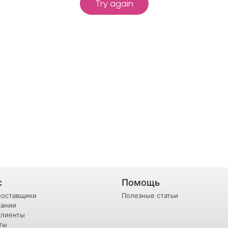
с
Помощь
поставщики
Полезные статьи
пании
клиенты
ты