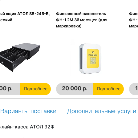
й ящик АТОЛ SB-245-B,
Фискальный накопитель
Фис
ческий
ФН-1.2М 36 месяцев (для
ФН-1
маркировки)
мар
00 р.
20 000 р.
1
Подробнее
Подробнее
Варианты поставки
Дополнительные услуги
нлайн-касса АТОЛ 92Ф