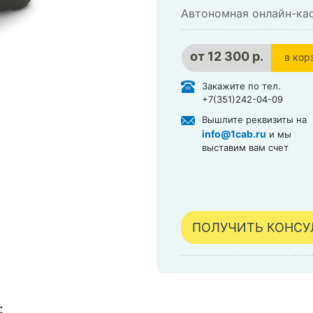
Автономная онлайн-кас
от
12 300 р.
в кор
в кор
Закажите по тел.
+7(351)242-04-09
Вышлите реквизиты на
info@1cab.ru
и мы
выставим вам счет
ПОЛУЧИТЬ КОНС
: