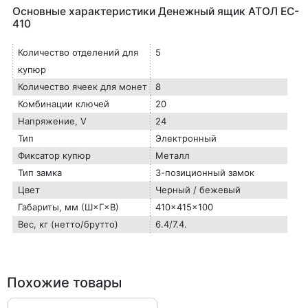
Основные характеристики Денежный ящик АТОЛ EC-
410
Количество отделений для
5
купюр
Количество ячеек для монет
8
Комбинации ключей
20
Напряжение, V
24
Тип
Электронный
Фиксатор купюр
Металл
Тип замка
3-позиционный замок
Цвет
Черный / бежевый
Габариты, мм (Ш×Г×В)
410×415×100
Вес, кг (нетто/брутто)
6.4/7.4.
Похожие товары