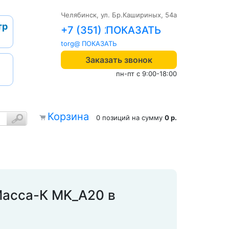
Челябинск, ул. Бр.Кашириных, 54а
тр
+7 (351) 242-04-09
torg@1cab.ru
Заказать звонок
пн-пт с 9:00-18:00
Корзина
0 позиций
на сумму
0 р.
Масса-К MK_A20 в