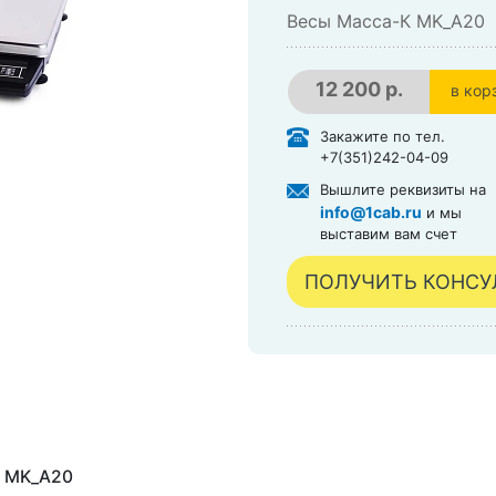
Весы Масса-К MK_A20
12 200 р.
в кор
в кор
Закажите по тел.
+7(351)242-04-09
Вышлите реквизиты на
info@1cab.ru
и мы
выставим вам счет
ПОЛУЧИТЬ КОНС
К MK_A20