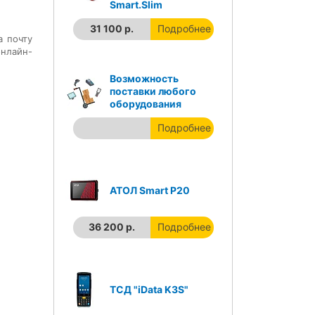
Smart.Slim
31 100 р.
Подробнее
а почту
нлайн-
Возможность
поставки любого
оборудования
Подробнее
АТОЛ Smart P20
36 200 р.
Подробнее
ТСД "iData K3S"