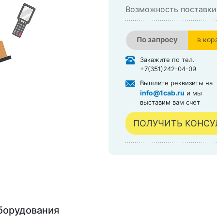
Возможность поставки
По запросу
в кор
в кор
Закажите по тел.
+7(351)242-04-09
Вышлите реквизиты на
info@1cab.ru
и мы
выставим вам счет
ПОЛУЧИТЬ КОНС
борудования