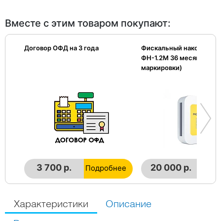
Вместе с этим товаром покупают:
Договор ОФД на 3 года
Фискальный накопител
ФН-1.2М 36 месяцев (дл
маркировки)
3 700 р.
20 000 р.
Подробнее
Подр
Характеристики
Описание