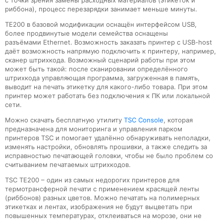
риббона), процесс перезарядки занимает меньше минуты.
TE200 в базовой модификации оснащён интерфейсом USB,
более продвинутые модели семейства оснащены
разъёмами Ethernet. Возможность заказать принтер с USB-host
даёт возможность напрямую подключить к принтеру, например,
сканер штрихкода. Возможный сценарий работы при этом
может быть такой: после сканировании определённого
штрихкода управляющая программа, загруженная в память,
выводит на печать этикетку для какого-либо товара. При этом
принтер может работать без подключения к ПК или локальной
сети.
Можно скачать бесплатную утилиту
TSC Console
, которая
предназначена для мониторинга и управления парком
принтеров TSC и помогает удалённо обнаруживать неполадки,
изменять настройки, обновлять прошивки, а также следить за
исправностью печатающей головки, чтобы не было проблем со
считыванием печатаемых штрихкодов.
TSC TE200 – один из самых недорогих принтеров для
термотрансферной печати с применением красящей ленты
(риббонов) разных цветов. Можно печатать на полимерных
этикетках и лентах, изображения не будут выцветать при
повышенных температурах, отклеиваться на морозе, они не