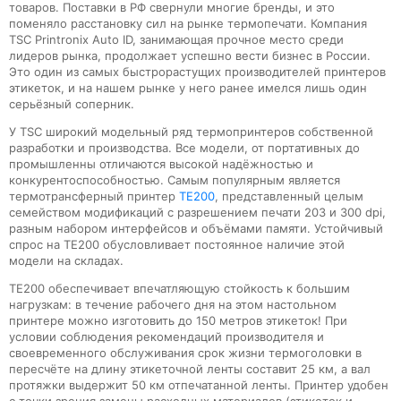
товаров. Поставки в РФ свернули многие бренды, и это
поменяло расстановку сил на рынке термопечати. Компания
TSC Printronix Auto ID, занимающая прочное место среди
лидеров рынка, продолжает успешно вести бизнес в России.
Это один из самых быстрорастущих производителей принтеров
этикеток, и на нашем рынке у него ранее имелся лишь один
серьёзный соперник.
У TSC широкий модельный ряд термопринтеров собственной
разработки и производства. Все модели, от портативных до
промышленны отличаются высокой надёжностью и
конкурентоспособностью. Самым популярным является
термотрансферный принтер
TE200
, представленный целым
семейством модификаций с разрешением печати 203 и 300 dpi,
разным набором интерфейсов и объёмами памяти. Устойчивый
спрос на TE200 обусловливает постоянное наличие этой
модели на складах.
TE200 обеспечивает впечатляющую стойкость к большим
нагрузкам: в течение рабочего дня на этом настольном
принтере можно изготовить до 150 метров этикеток! При
условии соблюдения рекомендаций производителя и
своевременного обслуживания срок жизни термоголовки в
пересчёте на длину этикеточной ленты составит 25 км, а вал
протяжки выдержит 50 км отпечатанной ленты. Принтер удобен
с точки зрения замены расходных материалов (этикеток и