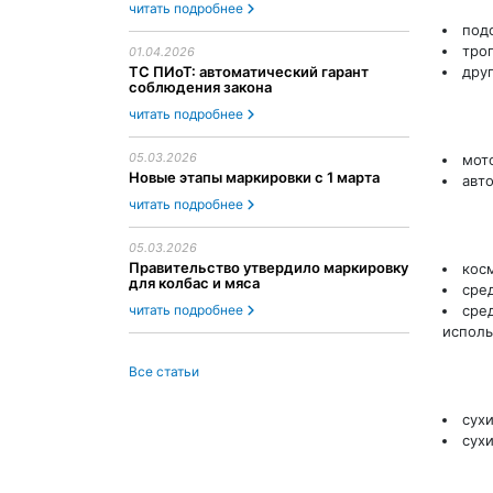
читать подробнее
под
тро
01.04.2026
ТС ПИоТ: автоматический гарант
дру
соблюдения закона
читать подробнее
05.03.2026
мот
Новые этапы маркировки с 1 марта
авт
читать подробнее
05.03.2026
Правительство утвердило маркировку
кос
для колбас и мяса
сред
читать подробнее
сре
исполь
Все статьи
сух
сух