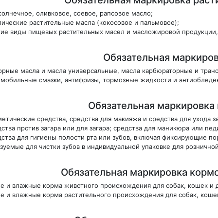
солнечное, оливковое, соевое, рапсовое масло;
пические растительные масла (кокосовое и пальмовое);
гие виды пищевых растительных масел и масложировой продукции, 
Обязательная маркиро
орные масла и масла универсальные, масла карбюраторные и тран
омобильные смазки, антифризы, тормозные жидкости и антиобледе
Обязательная маркировка
метические средства, средства для макияжа и средства для ухода з
ства против загара или для загара; средства для маникюра или пед
дства для гигиены полости рта или зубов, включая фиксирующие пор
зуемые для чистки зубов в индивидуальной упаковке для рознично
Обязательная маркировка корм
ие и влажные корма животного происхождения для собак, кошек и 
ие и влажные корма растительного происхождения для собак, коше