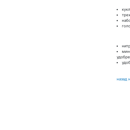
кук
тре
наб
гол
нит
мин
удобре
удо
назад 