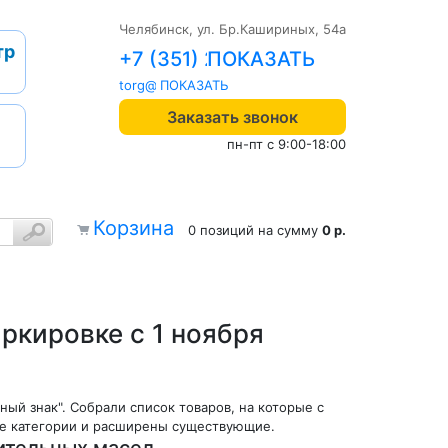
Челябинск, ул. Бр.Кашириных, 54а
тр
+7 (351) 242-04-09
torg@1cab.ru
Заказать звонок
пн-пт с 9:00-18:00
Корзина
0 позиций
на сумму
0 р.
ркировке с 1 ноября
ный знак". Собрали список товаров, на которые с
вые категории и расширены существующие.
ительных масел