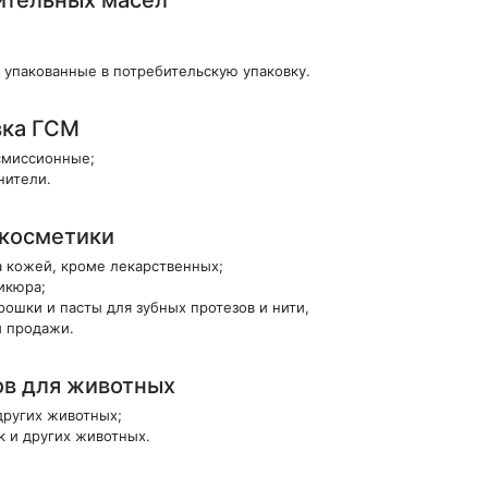
упакованные в потребительскую упаковку.
вка ГСМ
смиссионные;
нители.
 косметики
а кожей, кроме лекарственных;
икюра;
ошки и пасты для зубных протезов и нити,
й продажи.
ов для животных
других животных;
к и других животных.