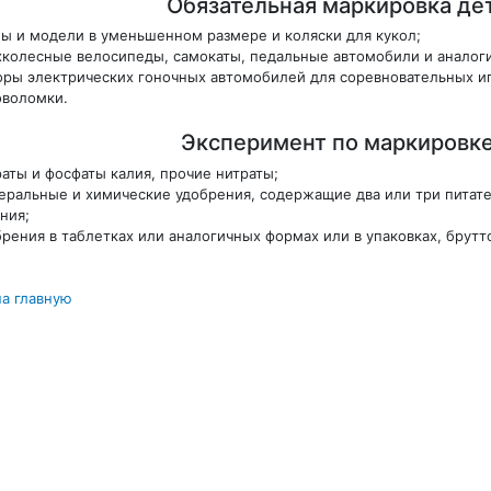
Обязательная маркировка де
лы и модели в уменьшенном размере и коляски для кукол;
хколесные велосипеды, самокаты, педальные автомобили и аналоги
оры электрических гоночных автомобилей для соревновательных иг
оволомки.
Эксперимент по маркировк
раты и фосфаты калия, прочие нитраты;
еральные и химические удобрения, содержащие два или три питател
ния;
брения в таблетках или аналогичных формах или в упаковках, брутт
на главную