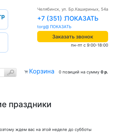
Челябинск, ул. Бр.Кашириных, 54а
тр
+7 (351) 242-04-09
torg@1cab.ru
Заказать звонок
пн-пт с 9:00-18:00
Корзина
0 позиций
на сумму
0 р.
ие праздники
оэтому ждем вас на этой неделе до субботы